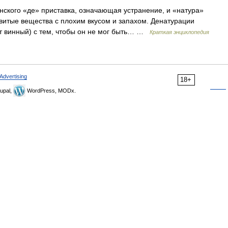
нского «де» приставка, означающая устранение, и «натура»
овитые вещества с плохим вкусом и запахом. Денатурации
рт винный) с тем, чтобы он не мог быть… …
Краткая энциклопедия
Advertising
18+
upal,
WordPress, MODx.