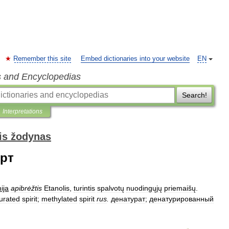
Remember this site
Embed dictionaries into your website
EN
s and Encyclopedias
Search!
Interpretations
is žodynas
рт
ija
apibrėžtis
Etanolis
,
turintis
spalvotų
nuodingųjų
priemaišų
.
urated
spirit
;
methylated
spirit
rus
.
денатурат
;
денатурированный