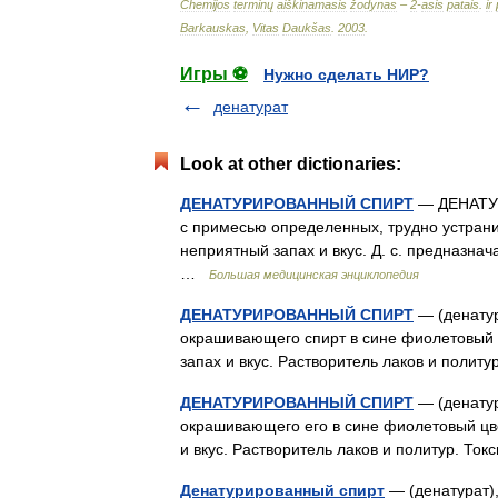
Chemijos
terminų
aiškinamasis
žodynas
–
2
-
asis
patais
.
ir
Barkauskas
,
Vitas
Daukšas
.
2003
.
Игры ⚽
Нужно сделать НИР?
денатурат
Look at other dictionaries:
ДЕНАТУРИРОВАННЫЙ СПИРТ
— ДЕНАТУР
с примесью определенных, трудно устран
неприятный запах и вкус. Д. с. предназна
…
Большая медицинская энциклопедия
ДЕНАТУРИРОВАННЫЙ СПИРТ
— (денатур
окрашивающего спирт в сине фиолетовый 
запах и вкус. Растворитель лаков и поли
ДЕНАТУРИРОВАННЫЙ СПИРТ
— (денатур
окрашивающего его в сине фиолетовый цв
и вкус. Растворитель лаков и политур. Т
Денатурированный спирт
— (денатурат),