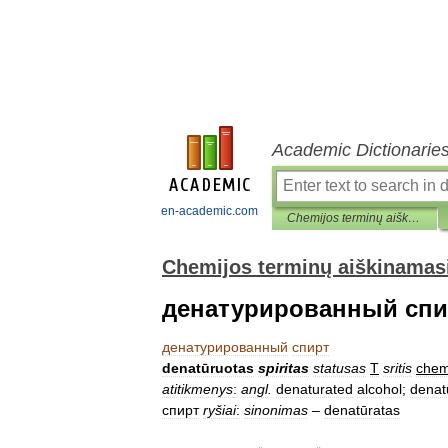
Academic Dictionarie
en-academic.com
Chemijos terminų aiškinamasis žodynas
Chemijos terminų aiškinamas
денатурированный спи
денатурированный
спирт
denatūruotas
spiritas
statusas
T
sritis
chem
atitikmenys
:
angl
.
denaturated
alcohol
;
denat
спирт
ryšiai
:
sinonimas
–
denatūratas