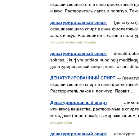
окрашивающего его в сине фиолетовый цв
и вкус. Растворитель лаков и политур. Т
денатурированный спирт
— (денатурат),
окрашивающего спирт в сине фиолетовый 
запах и вкус. Растворитель лаков и пол
Энциклопедический словарь
денатурированный спирт
— denatūruotas s
spiritas, į kurį yra pridėta nuodingų medžiagų
денатурированный спирт pranc. alcool d
ДЕНАТУРИРОВАННЫЙ СПИРТ
— (денатур
окрашивающего спирт в сине фиолетовый цв
Растворитель лаков и политур. Ядовит …
Денатурированный спирт
— этиловый сп
или вкуса вещества, растворимые в спирт
методами (перегонкой, вымораживанием, 
энциклопедия
денатурированный спирт
— денатурат