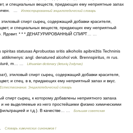
ет, и специальных веществ, придающих ему неприятные запах
оксичен. …
Иллюстрированный энциклопедический словарь
 этиловый спирт сырец, содержащий добавки красителя,
цвет, и специальных веществ, придающих ему неприятный
итур. Ядовит. * * * ДЕНАТУРИРОВАННЫЙ СПИРТ… …
piritas statusas Aprobuotas sritis alkoholis apibrėžtis Techninis
. atitikmenys: angl. denatured alcohol vok. Brennspiritus, m rus.
énaturé, m… …
Lithuanian dictionary (lietuvių žodynas)
ат), этиловый спирт сырец, содержащий добавки красителя,
ет, и спец. в в, придающих ему неприятный запах и вкус.
Естествознание. Энциклопедический словарь
ирт сырец, к которому добавлены неприятного запаха
е и не выделяемые из него простейшими физико химическими
фильтрацией и т.д.). В качестве… …
Большая советская
 …
Cловарь химических синонимов I