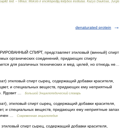
papild
.
leid
. –
Vilnius:
Mokslo
ir
enciklopedijų
leidybos
institutas
.
Kazys
Daukšas
,
Jurgis
denaturated protein
ИРОВАННЫЙ СПИРТ, представляет этиловый (винный) спирт
имых органических соединений, придающих спирту
чается для различных технических и мед. целей, но отнюдь не…
ат) этиловый спирт сырец, содержащий добавки красителя,
цвет, и специальных веществ, придающих ему неприятный
тур. Ядовит …
Большой Энциклопедический словарь
ат), этиловый спирт сырец, содержащий добавки красителя,
ет, и специальных веществ, придающих ему неприятные запах
оксичен …
Современная энциклопедия
 этиловый спирт сырец, содержащий добавки красителя,